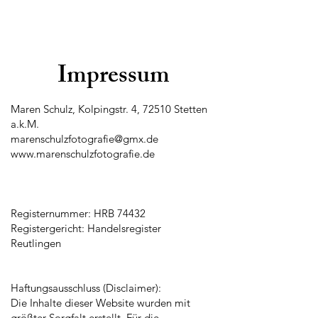
Maren Schulz Fotografie
Impressum
Maren Schulz, Kolpingstr. 4, 72510 Stetten
a.k.M.
marenschulzfotografie@gmx.de
www.marenschulzfotografie.de
Registernummer: HRB 74432
Registergericht: Handelsregister
Reutlingen
Haftungsausschluss (Disclaimer):
Die Inhalte dieser Website wurden mit
größter Sorgfalt erstellt. Für die