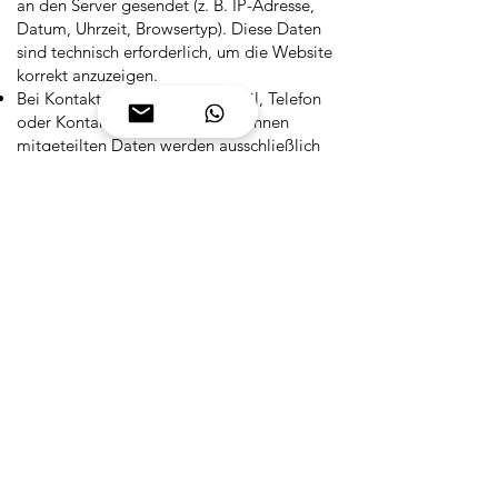
an den Server gesendet (z. B. IP-Adresse,
Datum, Uhrzeit, Browsertyp). Diese Daten
sind technisch erforderlich, um die Website
korrekt anzuzeigen.
Bei Kontaktaufnahme (per E-Mail, Telefon
oder Kontaktformular): Die von Ihnen
mitgeteilten Daten werden ausschließlich
zur Bearbeitung der Anfrage verwendet.
4. Weitergabe von Daten
Eine Übermittlung Ihrer persönlichen
Daten an Dritte findet nicht statt, außer
wenn Sie ausdrücklich eingewilligt haben
oder dies gesetzlich erforderlich ist.
5. Cookies / Analyse-Tools
6. Ihre Rechte
Sie haben jederzeit das Recht auf Auskunft
über Ihre gespeicherten
personenbezogenen Daten, deren Herkunft
und Zweck der Datenverarbeitung sowie
ein Recht auf Berichtigung, Sperrung oder
Löschung dieser Daten.
7. SSL-Verschlüsselung